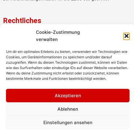
Rechtliches
Cookie-Zustimmung
Impressum
verwalten
Datenschutzerklärung
AGB
Um dir ein optimales Erlebnis zu bieten, verwenden wir Technologien wie
Cookies, um Geräteinformationen zu speichern und/oder darauf
Webdesign Berlin Brandenburg
zuzugreifen. Wenn du diesen Technologien zustimmst, können wir Daten
wie das Surfverhalten oder eindeutige IDs auf dieser Website verarbeiten.
Wenn du deine Zustimmung nicht erteilst oder zurückziehst, können
Social Media
bestimmte Merkmale und Funktionen beeinträchtigt werden.
F
I
Akzeptieren
a
n
c
s
Ablehnen
e
t
b
a
Einstellungen ansehen
o
g