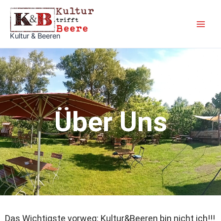
Zum
Inhalt
springen
Kultur & Beeren
Über Uns
Das Wichtigste vorweg: Kultur&Beeren bin nicht ich!!!