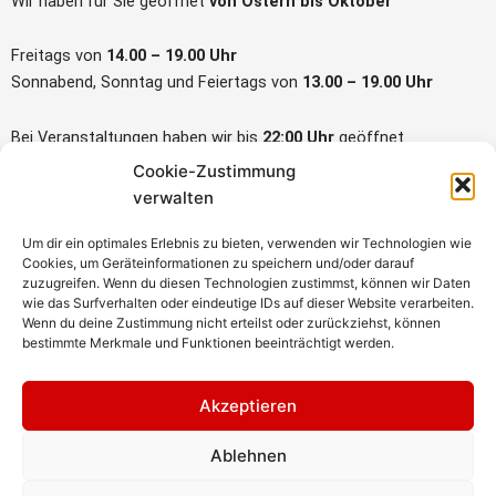
Wir haben für Sie geöffnet
von Ostern bis Oktober
Freitags von
14.00 – 19.00 Uhr
Sonnabend, Sonntag und Feiertags von
13.00 – 19.00 Uhr
Bei Veranstaltungen haben wir bis
22:00 Uhr
geöffnet
Cookie-Zustimmung
verwalten
Rechtliches
Um dir ein optimales Erlebnis zu bieten, verwenden wir Technologien wie
Cookies, um Geräteinformationen zu speichern und/oder darauf
Impressum
zuzugreifen. Wenn du diesen Technologien zustimmst, können wir Daten
Datenschutzerklärung
wie das Surfverhalten oder eindeutige IDs auf dieser Website verarbeiten.
AGB
Wenn du deine Zustimmung nicht erteilst oder zurückziehst, können
bestimmte Merkmale und Funktionen beeinträchtigt werden.
Webdesign Berlin Brandenburg
Akzeptieren
Social Media
Ablehnen
F
I